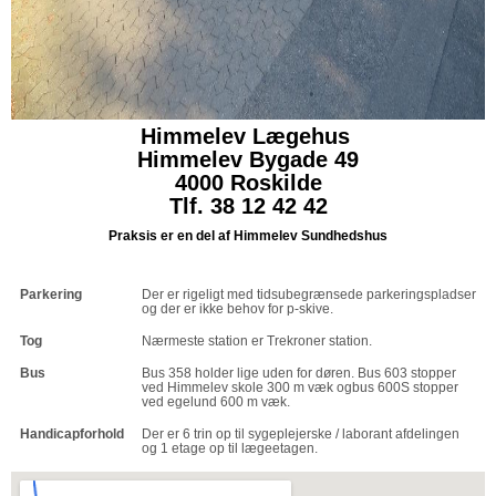
Himmelev Lægehus
Himmelev Bygade 49
4000 Roskilde
Tlf. 38 12 42 42
Praksis er en del af Himmelev Sundhedshus
Parkering
Der er rigeligt med tidsubegrænsede parkeringspladser
og der er ikke behov for p-skive.
Tog
Nærmeste station er Trekroner station.
Bus
Bus 358 holder lige uden for døren. Bus 603 stopper
ved Himmelev skole 300 m væk ogbus 600S stopper
ved egelund 600 m væk.
Handicapforhold
Der er 6 trin op til sygeplejerske / laborant afdelingen
og 1 etage op til lægeetagen.