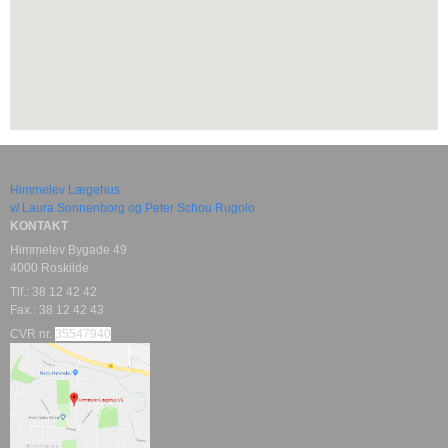
Himmelev Lægehus
v/ Laura Sonnenborg og Peter Schou Rugolo
KONTAKT
Himmelev Bygade 49
4000 Roskilde
Tlf.: 38 12 42 42
Fax.: 38 12 42 43
CVR nr.
35547940